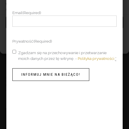
tej stronie. Brak wyrażenia zgody lub wycofanie zgody może
niekorzystnie wpłynąć na niektóre cechy i funkcje.
Email
(Required)
AKCEPTUJĘ
ZOBACZ PREFERENCJE
Prywatność
(Required)
Polityka plików cookies
Privacy Policy
Zgadzam się na przechowywanie i przetwarzanie
moich danych przez tę witrynę. -
Polityka prywatności
*
Dresses
Dresses
INFORMUJ MNIE NA BIEŻĄCO!
CARLA LONG DRESS WITH
JAZ SHORT DRESS IN BLACK
PUFF SLEEVES IN LIGHTWEIGHT
SATIN VISCOSE WITH LONG
NAVY LORO PIANA WOOL
BELL SLEEVES
416,05
€
184,91
€
Original
Current
price
price
was:
is:
161,80 €.
115,57 €.