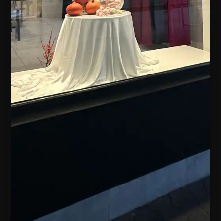
34
36
38
40
42
Out of stock
-
+
ADD TO CART
ZAREZERWUJ PRZYMIARKĘ I
KONSULTACJĘ STYLISTYCZNĄ
Odwiedź nasz butik z ekskluzywną odzieżą damską
Warszawa na ulicy Mokotowskiej, aby na żywo
doświadczyć jakości i sprawdzić idealne dopasowanie.
UMÓW SIĘ NA WIZYTĘ
Categories:
Designer Bridal Gowns
,
Dresses