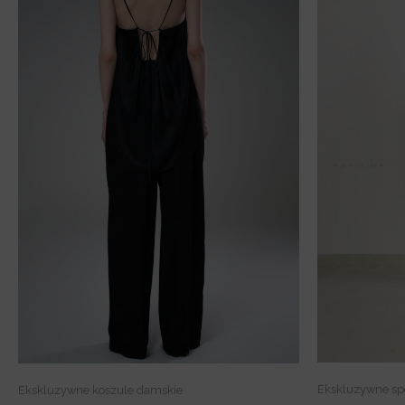
Ekskluzywne sp
Ekskluzywne koszule damskie