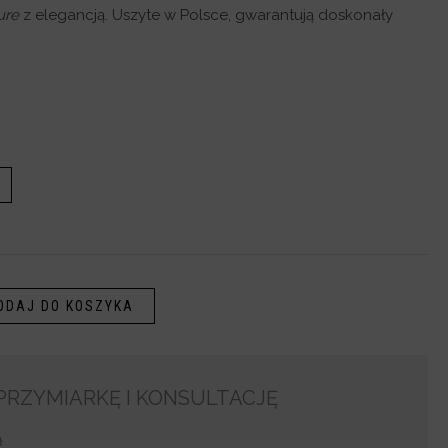
ure
z elegancją. Uszyte w Polsce, gwarantują doskonały
ODAJ DO KOSZYKA
RZYMIARKĘ I KONSULTACJĘ
Ą