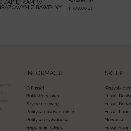
BAWEŁNY
Z ZAPIĘTKAMI W
BRĄZOWYM Z BAWEŁNY
1 300,00
zł
INFORMACJE
SKLEP
czanie
O Fussét
Wszystkie p
daż
Butik Warszawa
Fussét Bests
wiedź
Szycie na miarę
Fussét Brida
w z
Polityka plików cookies
Fussét Loun
Polityka prywatności
Nowości
Regulamin sklepu
Fussét Vouc