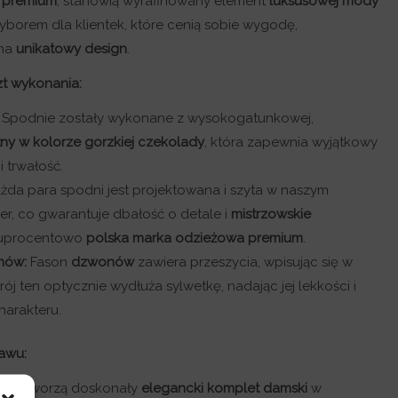
 premium
, stanowią wyrafinowany element
luksusowej mody
yborem dla klientek, które cenią sobie wygodę,
 na
unikatowy design
.
zt wykonania:
Spodnie zostały wykonane z wysokogatunkowej,
ny w kolorze gorzkiej czekolady
, która zapewnia wyjątkowy
i trwałość.
żda para spodni jest projektowana i szyta w naszym
er, co gwarantuje dbałość o detale i
mistrzowskie
stuprocentowo
polska marka odzieżowa premium
.
nów:
Fason
dzwonów
zawiera przeszycia, wpisując się w
rój ten optycznie wydłuża sylwetkę, nadając jej lekkości i
arakteru.
tawu:
UNGE tworzą doskonały
elegancki komplet damski
w