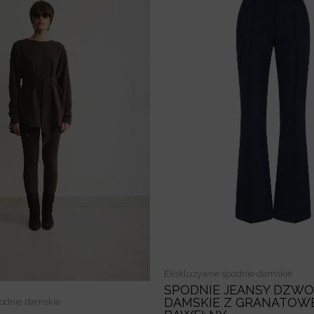
Ekskluzywne spodnie damskie
SPODNIE JEANSY DZW
DAMSKIE Z GRANATOW
odnie damskie