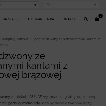
ki
PLN
Szukaj
E NA MIARĘ
BUTIK WARSZAWA
KONTAKT
e komplety damskie
/ Spodnie dzwony ze stebnowanymi kantami z
wełny
dzwony ze
nymi kantami z
owej brązowej
zwony
z kolekcji LOUNGE wykonane z grubej, pętelkowej
orze
gorzkiej czekolady
. Idealny fason dzwonów łączy