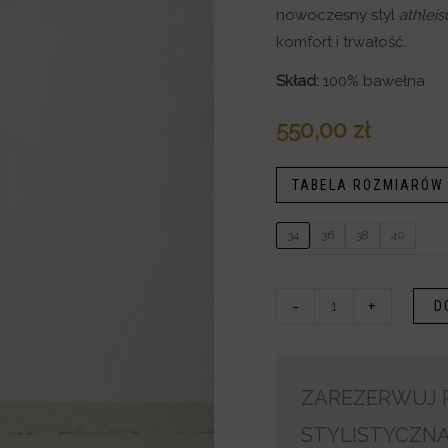
nowoczesny styl
athleis
komfort i trwałość.
Skład:
100% bawełna
550,00
zł
TABELA ROZMIARÓW
34
36
38
40
-
+
D
ZAREZERWUJ P
STYLISTYCZN