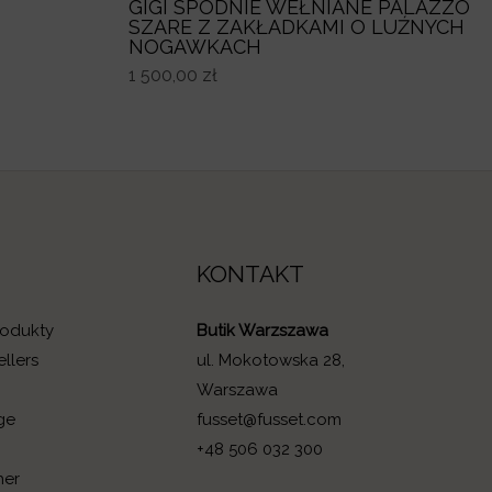
GIGI SPODNIE WEŁNIANE PALAZZO
SZARE Z ZAKŁADKAMI O LUŹNYCH
NOGAWKACH
1 500,00
zł
KONTAKT
rodukty
Butik Warzszawa
ellers
ul. Mokotowska 28,
l
Warszawa
ge
fusset@fusset.com
+48 506 032 300
her