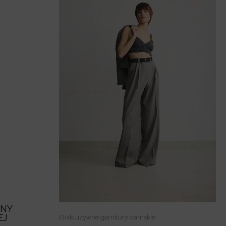
ONY
EJ
Ekskluzywne garnitury damskie