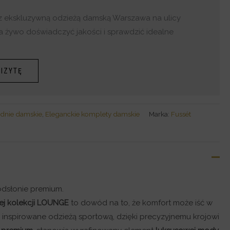
z ekskluzywną odzieżą damską Warszawa na ulicy
a żywo doświadczyć jakości i sprawdzić idealne
IZYTĘ
dnie damskie
,
Eleganckie komplety damskie
Marka:
Fussét
dsłonie premium.
ej kolekcji LOUNGE
to dowód na to, że komfort może iść w
 inspirowane odzieżą sportową, dzięki precyzyjnemu krojowi