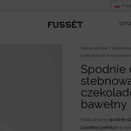
Pols
SZYCI
ilość
Strona główna
/
Elegancki
czekoladowej brązowej ba
Spodnie
dzwony
Spodnie 
ze
stebnowa
stebnowanymi
kantami
czekolad
z
bawełny
czekoladowej
brązowej
bawełny
Ekskluzywne
spodnie d
bawełny premium
w kol