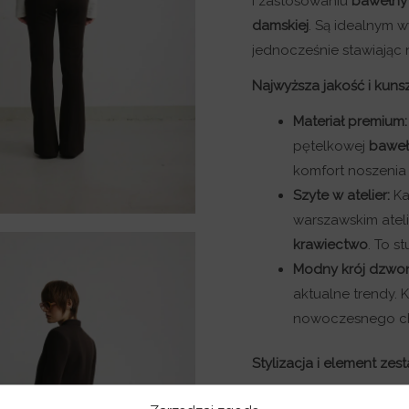
i zastosowaniu
bawełny
damskiej
. Są idealnym w
jednocześnie stawiając
Najwyższa jakość i kuns
Materiał premium:
pętelkowej
baweł
komfort noszenia 
Szyte w atelier:
Ka
warszawskim ateli
krawiectwo
. To 
Modny krój dzwo
aktualne trendy. K
nowoczesnego ch
Stylizacja i element zes
Spodnie z kolekcji LO