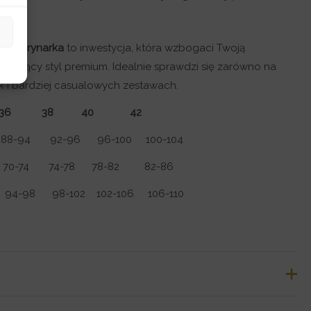
ości.
na marynarka
to inwestycja, która wzbogaci Twoją
iniujący styl premium. Idealnie sprawdzi się zarówno na
ak i bardziej casualowych zestawach.
34 36 38 40 42
-94 92-96 96-100 100-104
-74 74-78 78-82 82-86
98 98-102 102-106 106-110