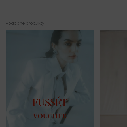
Podobne produkty
Zakres
cen:
od
500,00 zł
do
1
000,00 zł