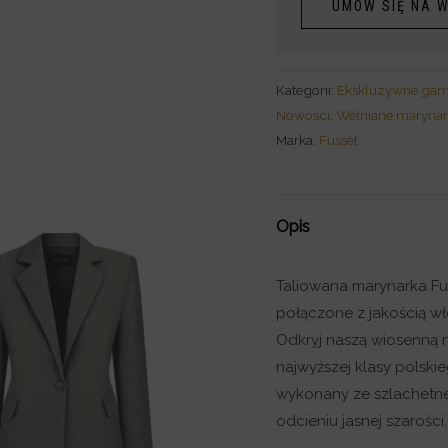
UMÓW SIĘ NA W
Kategorii:
Ekskluzywne garn
Nowości
,
Wełniane marynar
Marka:
Fussét
Opis
Taliowana marynarka Fu
połączone z jakością wł
Odkryj naszą wiosenną n
najwyższej klasy polski
wykonany ze szlachetn
odcieniu jasnej szarości.