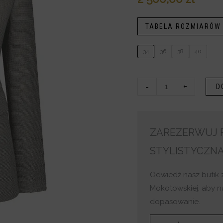
TABELA ROZMIARÓW
34
36
38
40
-
+
D
ZAREZERWUJ P
STYLISTYCZN
Odwiedź nasz butik 
Mokotowskiej, aby n
dopasowanie.