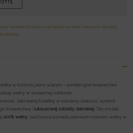
IZYTĘ
itury damskie
,
Ekskluzywne żakiety damskie
,
Marynarki damskie
,
ki damskie
setka w kolorze jasno szarym – perfekcyjne krawiectwo
oskiej wełny w wiosennej odsłonie
owość: taliowaną Fusetkę w odcieniu szarości. symbol
ego krawiectwa i
luksusowej odzieży damskiej
. Ten model,
ej
100% wełny
, zachwyca ponadczasowym kolorem wełny w