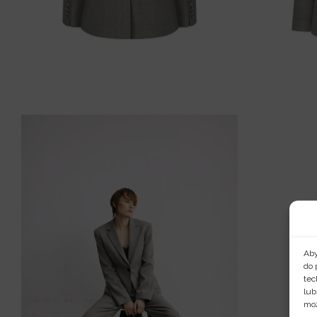
Aby
do 
tec
lub
moż