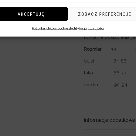
rzemieślniczej jak
AKCEPTUJĘ
ZOBACZ PREFERENCJE
Ta
ekskluzywna taliowa
Polityka plików cookies
Polityka prywatności
garderobę o element def
formalne wystąpienia, j
Rozmiar: 
biust 84-86 88
talia 66-70 70
biodra 90-94 94-
Informacje dodatkowe