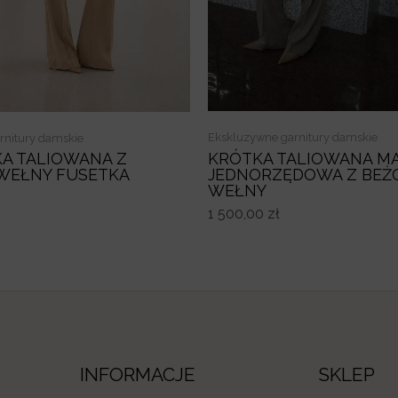
Ekskluzywne garnitury damskie
rnitury damskie
KRÓTKA TALIOWANA M
A TALIOWANA Z
JEDNORZĘDOWA Z BEŻ
WEŁNY FUSETKA
WEŁNY
1 500,00
zł
INFORMACJE
SKLEP