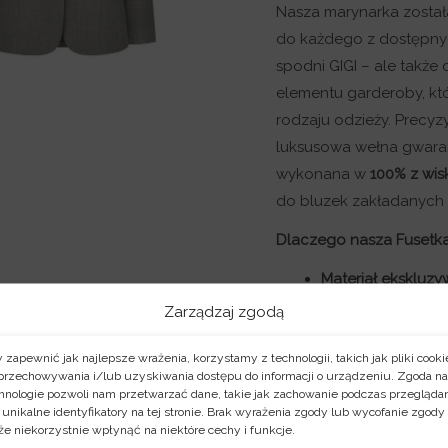
Nasza marynarka został
do każdego z dostępnyc
spodni GIGI – ale także
elementu garderoby, któr
rodzaju odzieży. Precyz
luksusowa wełna gwaran
wykonana w
100% z wis
do bluzek zakładanych 
Dlaczego nasza Fusetka
Materiał ekskluzy
szlachetnym wyk
Zarządzaj zgodą
Krój idealny:
t
ali
 zapewnić jak najlepsze wrażenia, korzystamy z technologii, takich jak pliki cooki
zaznaczająca ram
przechowywania i/lub uzyskiwania dostępu do informacji o urządzeniu. Zgoda na
rozmiarze, wtedy
hnologie pozwoli nam przetwarzać dane, takie jak zachowanie podczas przegląda
 unikalne identyfikatory na tej stronie. Brak wyrażenia zgody lub wycofanie zgody
dwa wiekszą, jeśli
e niekorzystnie wpłynąć na niektóre cechy i funkcje.
Wykonanie:
Zapro