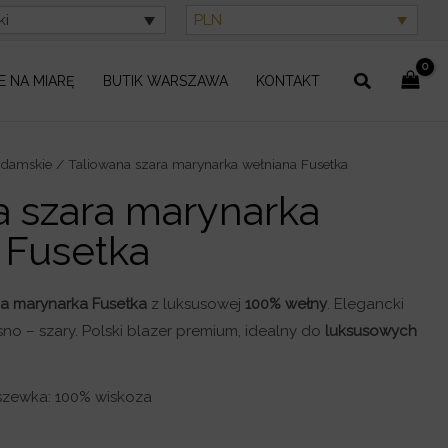
ki
PLN
Szukaj
E NA MIARĘ
BUTIK WARSZAWA
KONTAKT
 damskie
/ Taliowana szara marynarka wełniana Fusetka
a szara marynarka
 Fusetka
a marynarka Fusetka
z luksusowej
100% wełny
. Elegancki
o – szary. Polski blazer premium, idealny do
luksusowych
zewka: 100% wiskoza