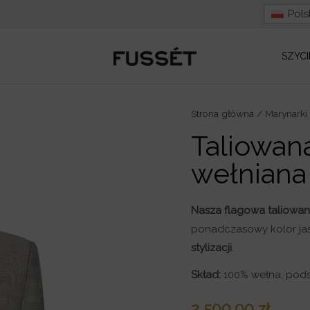
Pols
SZYCI
ilość
Strona główna
/
Marynarki
Taliowana
Taliowan
szara
wełniana
marynarka
wełniana
Fusetka
Nasza flagowa taliowan
ponadczasowy kolor jasn
stylizacji
.
Skład:
100% wełna, pods
2 500,00
zł