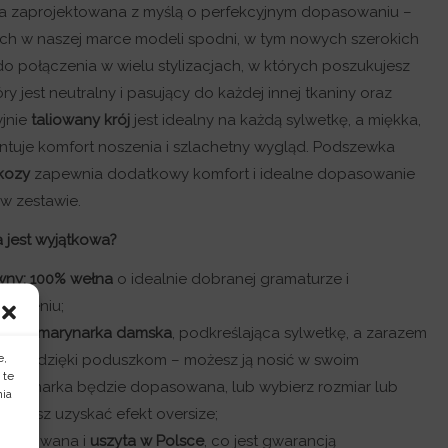
a zaprojektowana z myślą o perfekcyjnym dopasowaniu –
h w naszej marce modeli spodni, w tym nowych szerokich
 do połączenia w wielu stylizacjach, w których poszukujesz
y jest neutralny i pasujący do każdej innej tkaniny oraz
yjnie
taliowany krój
jest idealny na każdą sylwetkę, a miękka,
tuje komfort noszenia i szlachetny wygląd. Podszewka
kozy
zapewnia dodatkowy komfort i idealne dopasowanie
w zestawie.
 jest wyjątkowa?
wny:
100% wełna
o idealnie dobranej gramaturze i
ończeniu;
owana marynarka damska
, podkreślająca sylwetkę, a zarazem
e,
iona dzięki poduszkom – możesz ją nosić w swoim
 te
 marynarka będzie dopasowana, lub wybierz rozmiar lub
nia
 chcesz uzyskać efekt oversize;
jektowana i
uszyta w Polsce
, co jest gwarancją