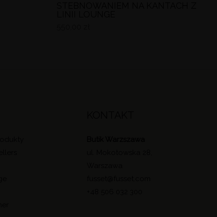
STEBNOWANIEM NA KANTACH Z
LINII LOUNGE
550,00
zł
KONTAKT
rodukty
Butik Warzszawa
ellers
ul. Mokotowska 28,
l
Warszawa
ge
fusset@fusset.com
+48 506 032 300
her