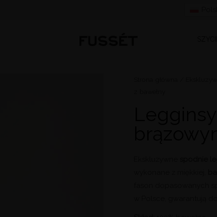
Pols
SZYCI
ilość
Strona główna
/
Ekskluzyw
z bawełny
Legginsy
z
Legginsy
zapiętkami
brązowy
w
kolorze
brązowym
Ekskluzywne
spodnie le
z
wykonane z miękkiej,
ba
bawełny
fason dopasowanych sp
w Polsce, gwarantują do