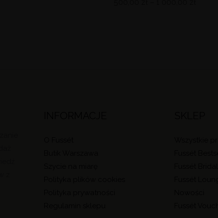
500,00
zł
–
1 000,00
zł
INFORMACJE
SKLEP
czanie
O Fussét
Wszystkie p
daż
Butik Warszawa
Fussét Bests
wiedź
Szycie na miarę
Fussét Brida
w z
Polityka plików cookies
Fussét Loun
Polityka prywatności
Nowości
Regulamin sklepu
Fussét Vouc