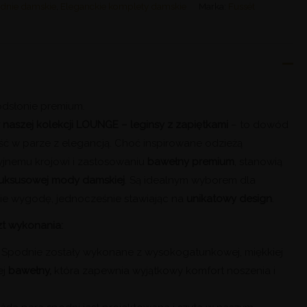
dnie damskie
,
Eleganckie komplety damskie
Marka:
Fussét
dsłonie premium.
 naszej kolekcji LOUNGE – leginsy z zapiętkami
– to dowód
iść w parze z elegancją. Choć inspirowane odzieżą
yjnemu krojowi i zastosowaniu
bawełny
premium
, stanowią
luksusowej mody damskiej
. Są idealnym wyborem dla
obie wygodę, jednocześnie stawiając na
unikatowy design
.
zt wykonania:
Spodnie zostały wykonane z wysokogatunkowej, miękkiej
ej
bawełny,
która zapewnia wyjątkowy komfort noszenia i