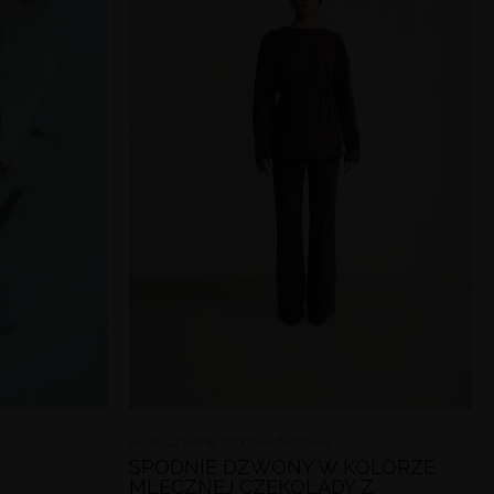
0 zł
Ekskluzywne spodnie damskie
SPODNIE DZWONY W KOLORZE
MLECZNEJ CZEKOLADY Z