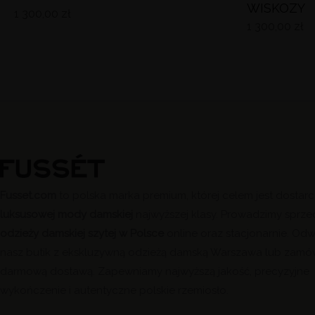
WISKOZY
1 300,00
zł
1 300,00
zł
Fusset.com
to polska marka premium, której celem jest dostar
luksusowej mody damskiej
najwyższej klasy. Prowadzimy sprze
odzieży damskiej szytej w Polsce
online oraz stacjonarnie. Od
nasz butik z ekskluzywną odzieżą damską Warszawa lub zamó
darmową dostawą. Zapewniamy najwyższą jakość, precyzyjne
wykończenie i autentyczne polskie rzemiosło.