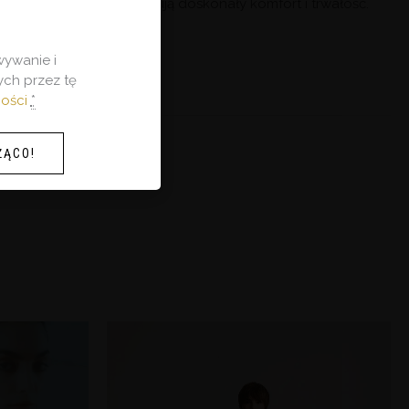
szyte w Polsce, gwarantują doskonały komfort i trwałość.
ywanie i
ch przez tę
ności
*
ŻĄCO!
s
0 zł