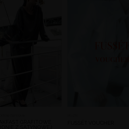
000,0
odnie damskie
Bluzki
EAKFAST GRAFITOWE
FUSSÉT VOUCHER
ODNIE Z SATYNOWEJ