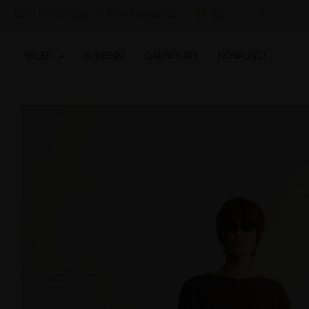
Przejdź
Butik Warzszawa, ul. Mokotowska 28
+48 506 032 300
do
treści
SKLEP
SUKIENKI
GARNITURY
NOWOŚCI