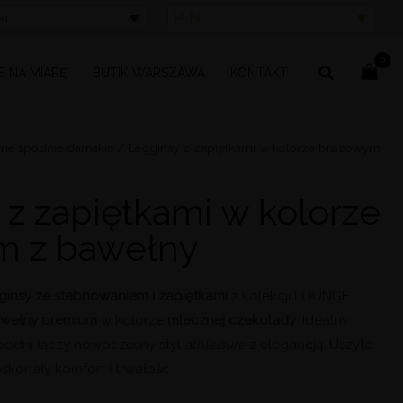
ki
PLN
Szukaj
E NA MIARĘ
BUTIK WARSZAWA
KONTAKT
ne spodnie damskie
/ Legginsy z zapiętkami w kolorze brązowym
 z zapiętkami w kolorze
m z bawełny
ginsy ze stebnowaniem i zapiętkami
z kolekcji LOUNGE
wełny premium
w kolorze
mlecznej czekolady
. Idealny
odni łączy nowoczesny styl
athleisure
z elegancją. Uszyte
skonały komfort i trwałość.