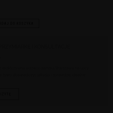
ODAJ DO KOSZYKA
RZYMIARKĘ I KONSULTACJĘ
Ą
z ekskluzywną odzieżą damską Warszawa na ulicy
a żywo doświadczyć jakości i sprawdzić idealne
IZYTĘ