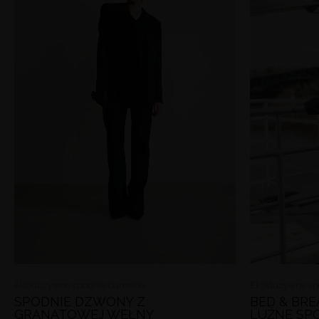
Ekskluzywne spodnie damskie
Ekskluzywne sp
SPODNIE DZWONY Z
BED & BR
GRANATOWEJ WEŁNY
LUŹNE SP