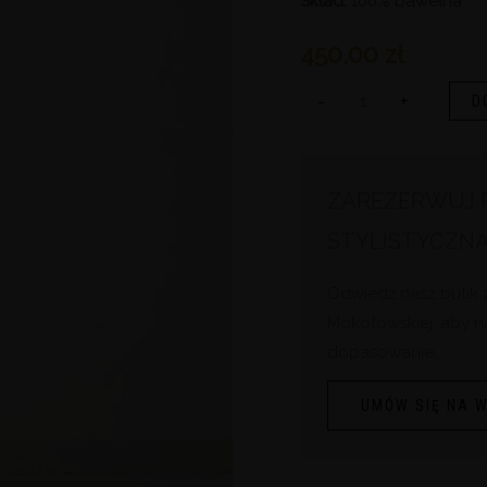
Skład:
100% bawełna
450,00
zł
-
+
D
ZAREZERWUJ P
STYLISTYCZN
Odwiedź nasz butik 
Mokotowskiej, aby n
dopasowanie.
UMÓW SIĘ NA W